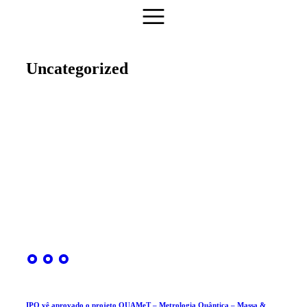
Uncategorized
IPQ vê aprovado o projeto QUAMeT – Metrologia Quântica – Massa &