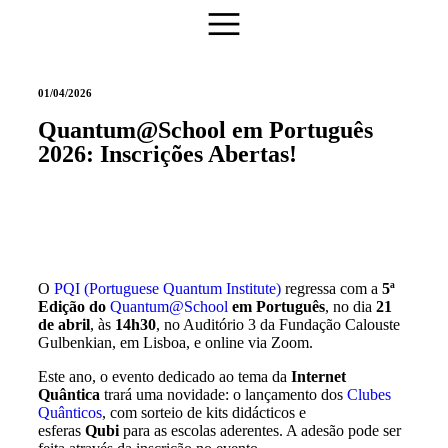
01/04/2026
Quantum@School em Português
2026: Inscrições Abertas!
O
PQI (Portuguese Quantum Institute)
regressa com a
5ª
Edição do
Quantum@School
em Português
, no dia
21
de abril
, às
14h30
, no Auditório 3 da Fundação Calouste
Gulbenkian, em Lisboa, e online via Zoom.
Este ano, o evento dedicado ao tema da
Internet
Quântica
trará uma novidade: o lançamento dos
Clubes
Quânticos
, com sorteio de kits didácticos e
esferas
Qubi
para as escolas aderentes. A adesão pode ser