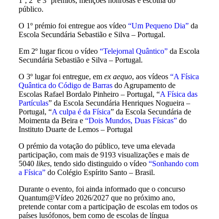
1º, 2º e 3º prémios, menções honrosas e escolha do
público.
O 1º prémio foi entregue aos vídeo
“Um Pequeno Dia”
da
Escola Secundária Sebastião e Silva – Portugal.
Em 2º lugar ficou o vídeo
“Telejornal Quântico”
da Escola
Secundária Sebastião e Silva – Portugal.
O 3º lugar foi entregue, em
ex aequo
, aos vídeos
“A Física
Quântica do Código de Barras
do Agrupamento de
Escolas Rafael Bordalo Pinheiro – Portugal, “
A Física das
Partículas
” da Escola Secundária Henriques Nogueira –
Portugal, “
A culpa é da Física
” da Escola Secundária de
Moimenta da Beira e
“Dois Mundos, Duas Físicas”
do
Instituto Duarte de Lemos – Portugal
O prémio da votação do público, teve uma elevada
participação, com mais de 9193 visualizações e mais de
5040
likes
, tendo sido distinguido o vídeo
“Sonhando com
a Física”
do Colégio Espírito Santo – Brasil.
Durante o evento, foi ainda informado que o concurso
Quantum@Vídeo 2026/2027 que no próximo ano,
pretende contar com a participação de escolas em todos os
países lusófonos, bem como de escolas de língua