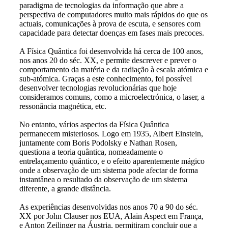
paradigma de tecnologias da informação que abre a
perspectiva de computadores muito mais rápidos do que os
actuais, comunicações à prova de escuta, e sensores com
capacidade para detectar doenças em fases mais precoces.
A Física Quântica foi desenvolvida há cerca de 100 anos,
nos anos 20 do séc. XX, e permite descrever e prever o
comportamento da matéria e da radiação à escala atómica e
sub-atómica. Graças a este conhecimento, foi possível
desenvolver tecnologias revolucionárias que hoje
consideramos comuns, como a microelectrónica, o laser, a
ressonância magnética, etc.
No entanto, vários aspectos da Física Quântica
permanecem misteriosos. Logo em 1935, Albert Einstein,
juntamente com Boris Podolsky e Nathan Rosen,
questiona a teoria quântica, nomeadamente o
entrelaçamento quântico, e o efeito aparentemente mágico
onde a observação de um sistema pode afectar de forma
instantânea o resultado da observação de um sistema
diferente, a grande distância.
As experiências desenvolvidas nos anos 70 a 90 do séc.
XX por John Clauser nos EUA, Alain Aspect em França,
e Anton Zeilinger na Áustria, permitiram concluir que a